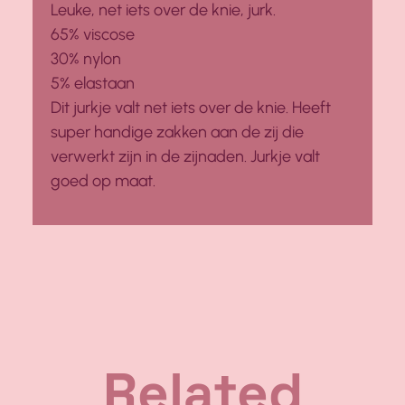
Leuke, net iets over de knie, jurk.
65% viscose
30% nylon
5% elastaan
Dit jurkje valt net iets over de knie. Heeft
super handige zakken aan de zij die
verwerkt zijn in de zijnaden. Jurkje valt
goed op maat.
Related