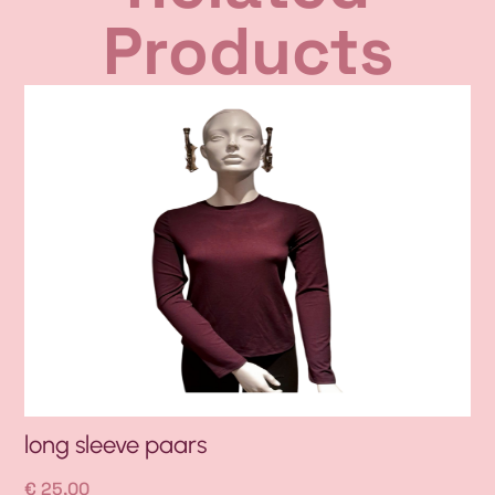
Products
long sleeve paars
kr
€
25,00