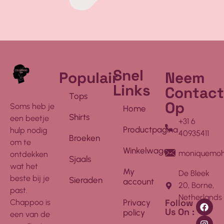
Snel
Populair
Neem
Links
Contact
Tops
Op
Soms heb je
Home
Shirts
een beetje
+31 6
Productpagina
hulp nodig
40935411
Broeken
om te
Winkelwagen
moniquemoh
ontdekken
Sjaals
wat het
My
De Bleek
beste bij je
Sieraden
account
20, Borne,
past.
Netherlands
Follow
Chappoo is
Privacy
Us On :
policy
een van de