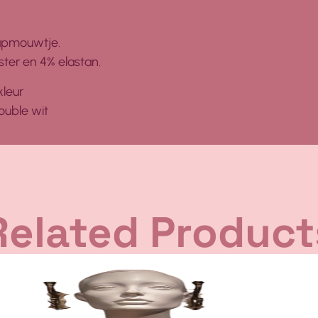
kapmouwtje.
ster en 4% elastan.
leur
ouble wit
Related Product