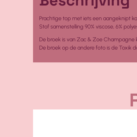
Beschrijving
Prachtige top met iets een aangeknipt 
Stof samenstelling 90% viscose, 6% polye
De broek is van Zac & Zoe Champagne k
De broek op de andere foto is de Toxik d