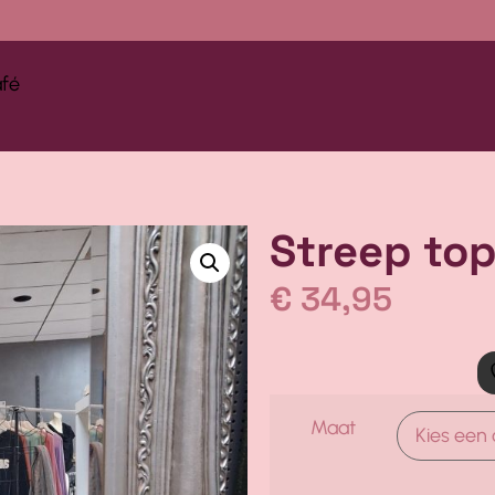
afé
Streep top
€
34,95
Maat