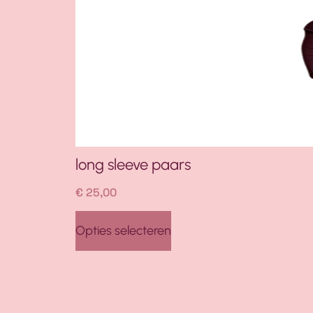
long sleeve paars
€
25,00
Opties selecteren