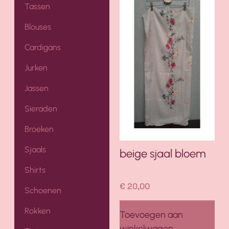
Tassen
Blouses
Cardigans
Jurken
Jassen
Sieraden
Broeken
Sjaals
beige sjaal bloem
Shirts
€
20,00
Schoenen
Rokken
Toevoegen aan
winkelwagen