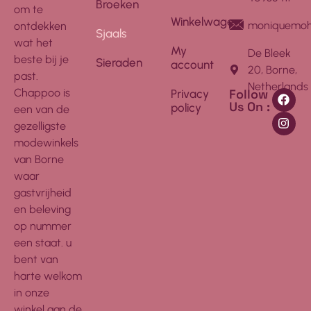
Broeken
om te
Winkelwagen
moniquemoh
ontdekken
Sjaals
wat het
My
De Bleek
beste bij je
Sieraden
account
20, Borne,
past.
Netherlands
Follow
Chappoo is
Privacy
Us On :
policy
een van de
gezelligste
modewinkels
van Borne
waar
gastvrijheid
en beleving
op nummer
een staat. u
bent van
harte welkom
in onze
winkel aan de