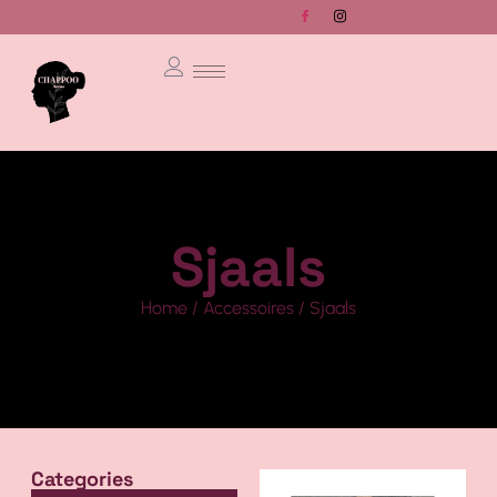
Sjaals
Home
/
Accessoires
/ Sjaals
Categories