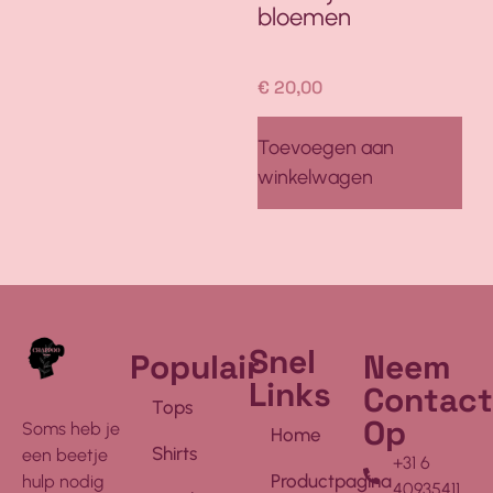
bloemen
€
20,00
Toevoegen aan
winkelwagen
Snel
Populair
Neem
Links
Contact
Tops
Op
Soms heb je
Home
Shirts
een beetje
+31 6
Productpagina
hulp nodig
40935411