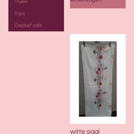
Truien
Tops
Creatief café
witte sjaal