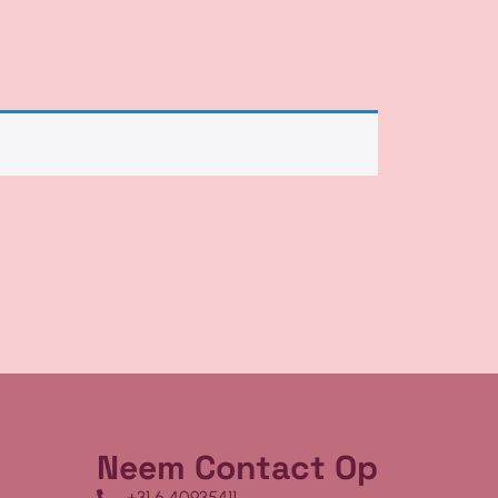
Neem Contact Op
+31 6 40935411