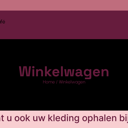
afé
Winkelwagen
Home
/ Winkelwagen
nt u ook uw kleding ophalen bij