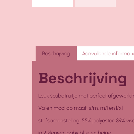
Beschrijving
Aanvullende informati
Beschrijving
Leuk scubatruitje met perfect afgewerkt
Vallen mooi op maat, s/m, m/l en l/xl
stofsamenstelling: 55% polyester, 39% vi
in 2 kleuren: baby blue en beige