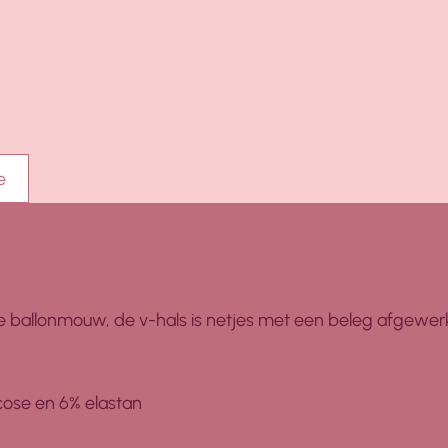
e
e ballonmouw, de v-hals is netjes met een beleg afgewerk
scose en 6% elastan