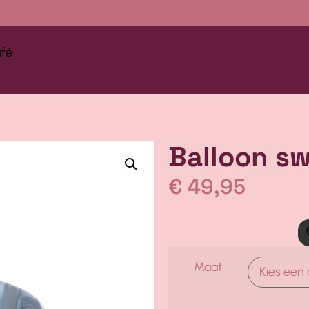
afé
Balloon s
€
49,95
Maat