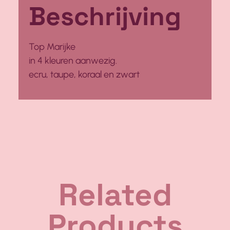
Beschrijving
Top Marijke
in 4 kleuren aanwezig.
ecru, taupe, koraal en zwart
Related
Products