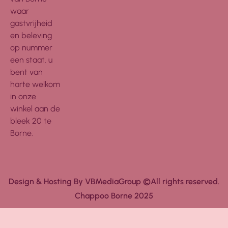
waar
gastvrijheid
en beleving
op nummer
een staat. u
bent van
harte welkom
in onze
winkel aan de
bleek 20 te
Borne.
Design & Hosting By VBMediaGroup ©All rights reserved.
Chappoo Borne 2025