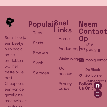
Snel
Populair
Neem
Links
Contact
Tops
Op
Soms heb je
Home
Shirts
een beetje
+31 6
Productpagina
hulp nodig
40935411
Broeken
om te
Winkelwagen
moniquemoh
ontdekken
Sjaals
wat het
My
De Bleek
beste bij je
Sieraden
account
20, Borne,
past.
Netherlands
Follow
Chappoo is
Privacy
Us On :
policy
een van de
gezelligste
modewinkels
van Borne