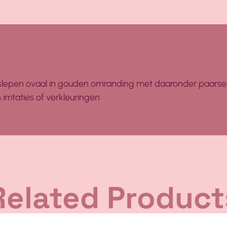
slepen ovaal in gouden omranding met daaronder paarse
rritaties of verkleuringen
Related Product