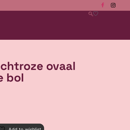
lichtroze ovaal
e bol
Add to wishlist