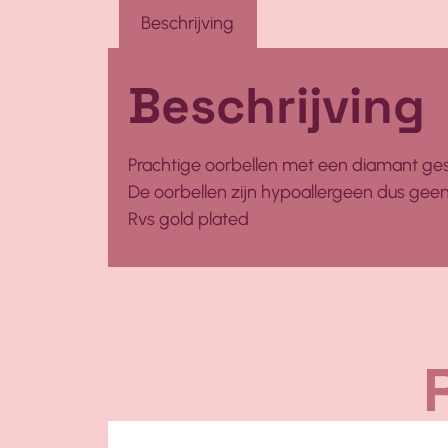
Beschrijving
Beschrijving
Prachtige oorbellen met een diamant ge
De oorbellen zijn hypoallergeen dus geen i
Rvs gold plated