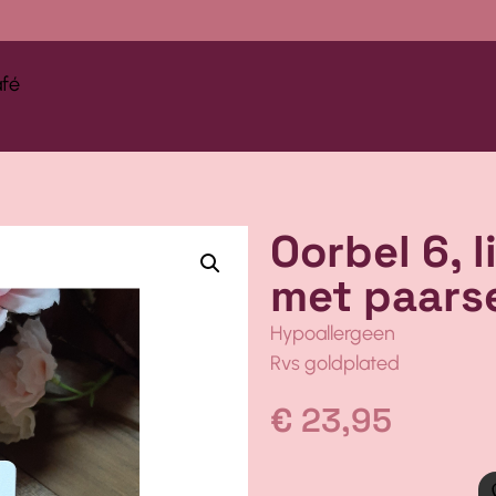
afé
Oorbel 6, 
met paars
Hypoallergeen
Rvs goldplated
€
23,95