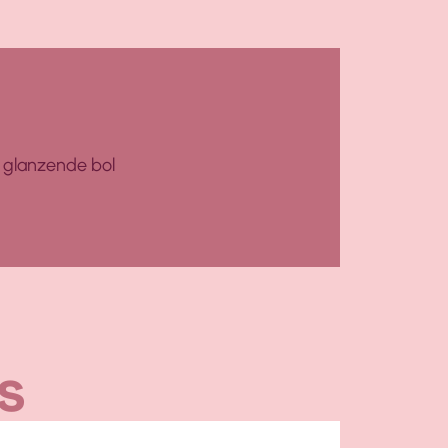
 glanzende bol
s