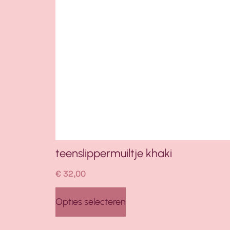
teenslippermuiltje khaki
€
32,00
Opties selecteren