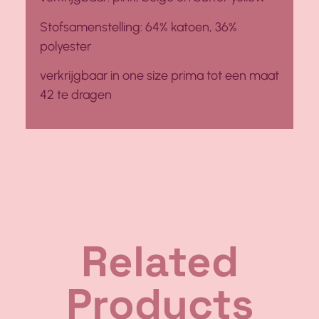
Stofsamenstelling: 64% katoen, 36%
polyester
verkrijgbaar in one size prima tot een maat
42 te dragen
Related
Products