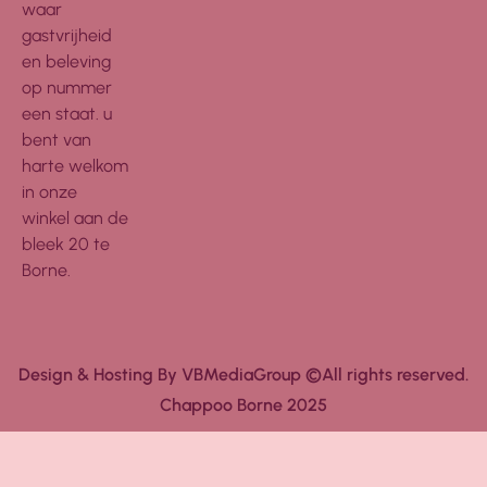
waar
gastvrijheid
en beleving
op nummer
een staat. u
bent van
harte welkom
in onze
winkel aan de
bleek 20 te
Borne.
Design & Hosting By VBMediaGroup ©All rights reserved.
Chappoo Borne 2025