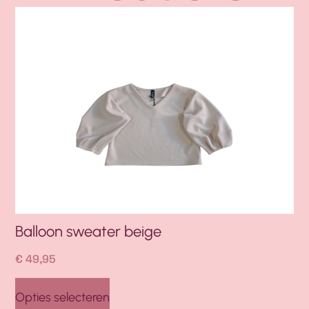
Balloon sweater beige
Ba
€
49,95
€
4
Opties selecteren
Op