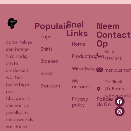
Snel
Populair
Neem
Links
Contact
Tops
Op
Soms heb je
Home
Shirts
een beetje
+31 6
Productpagina
hulp nodig
40935411
Broeken
om te
Winkelwagen
moniquemoh
ontdekken
Sjaals
wat het
My
De Bleek
beste bij je
Sieraden
account
20, Borne,
past.
Netherlands
Follow
Chappoo is
Privacy
Us On :
policy
een van de
gezelligste
modewinkels
van Borne